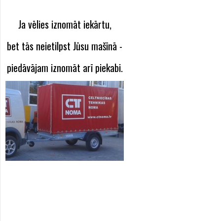
Ja vēlies iznomāt iekārtu,
bet tās neietilpst Jūsu mašīnā -
piedāvājam iznomāt arī piekabi.