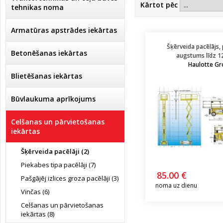
Kārtot pēc
tehnikas noma
Armatūras apstrādes iekārtas
Šķērveida pacēlājs,
Betonēšanas iekārtas
augstums līdz 12
Haulotte Gr
Blietēšanas iekārtas
Būvlaukuma aprīkojums
Celšanas un pārvietošanas
iekārtas
Šķērveida pacēlāji (2)
Piekabes tipa pacēlāji (7)
85.00 €
Pašgājēj izlices groza pacēlāji (3)
noma uz dienu
Vinčas (6)
Celšanas un pārvietošanas
iekārtas (8)