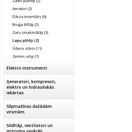
Zāles pļāvēji (2)
Aeratori (2)
Dārza inventārs (6)
Bruģa tīrītāji (2)
Zaru smalcinātāji (3)
Lapu pūtēji (2)
Ūdens sūkņi (11)
Zemes urbji (7)
Elektro instrumenti
Ģeneratori, kompresori,
elektro un hidrauliskās
iekārtas
Slīpmašīnas dažādām
virsmām
Sildītāji, ventilatori un
mitruma savācēji