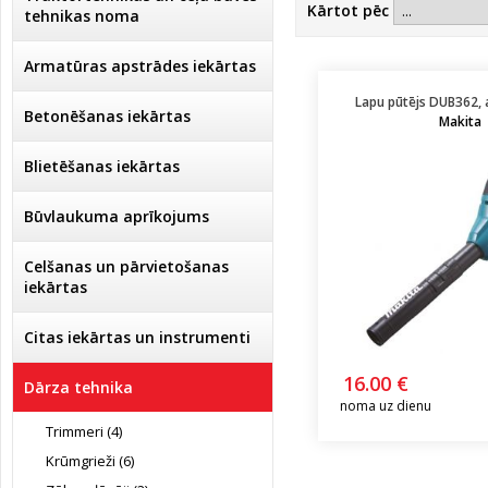
Kārtot pēc
tehnikas noma
Armatūras apstrādes iekārtas
Lapu pūtējs DUB362,
Betonēšanas iekārtas
Makita
Blietēšanas iekārtas
Būvlaukuma aprīkojums
Celšanas un pārvietošanas
iekārtas
Citas iekārtas un instrumenti
16.00 €
Dārza tehnika
noma uz dienu
Trimmeri (4)
Krūmgrieži (6)