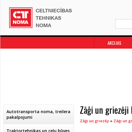
AKCIJAS
Zāģi un griezēj
Autotransporta noma, treilera
pakalpojumi
Zāģi un griezēji
»
Zāģi un g
Traktortehnikas un ceļu būves