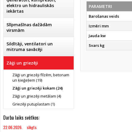
elektro un hidrauliskās
PARAMETRI
iekārtas
Barošanas veids
Slīpmašīnas dažādām
Izmēri mm
virsmām
Jauda kw
Sildītāji, ventilatori un
Svars kg
mitruma savācēji
Zāģi un griezēji
Zāģi un griezēji flīzēm, betonam
un ķieģeļiem (19)
Zāģi un griezēji kokam (24)
Zāģi un griezēji metālam (4)
Griezēji putuplastam (1)
Darba laiks svētkos:
22.06.2026. slēgts