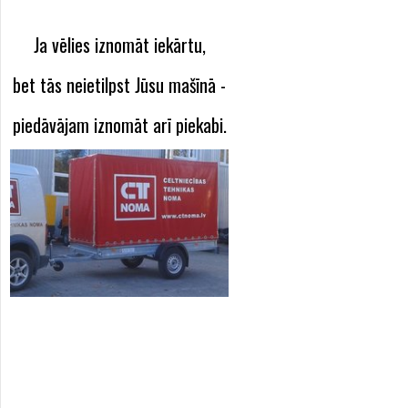
Ja vēlies iznomāt iekārtu,
bet tās neietilpst Jūsu mašīnā -
piedāvājam iznomāt arī piekabi.