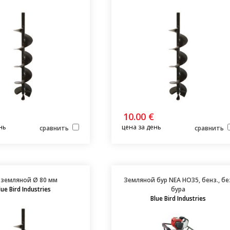
10.00 €
нь
цена за день
сравнить
сравнить
 земляной Ø 80 мм
Земляной бур NEA HO35, бенз., бе
lue Bird Industries
бура
Blue Bird Industries